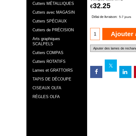
Cutters MÉTALLIQUES
32.25
€
Cutters avec MAGASIN
Délai de livraison:
5-7 jours
Cutters SPÉCIAUX
Cutters de PRÉCISION
Ajouter 
Arts graphiques
SCALPELS
Cutters COMPAS
Cutters ROTATIFS
Lames et GRATTOIRS
TAPIS DE DÉCOUPE
CISEAUX OLFA
RÉGLES OLFA