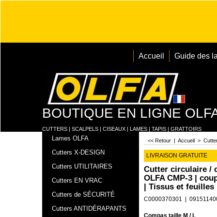
Accueil
Guide des l
BOUTIQUE EN LIGNE OLF
CUTTERS | SCALPELS | CISEAUX | LAMES | TAPIS | GRATTOIRS
Lames OLFA
<< Retour
|
Accueil
>
Cutt
Cutters X-DESIGN
LIVRAISON GRATUITE
Cutters UTILITAIRES
Cutter circulaire /
OLFA CMP-3 | coup
Cutters EN VRAC
| Tissus et feuilles
Cutters de SÉCURITÉ
C0000370301
09151140
Cutters ANTIDÉRAPANTS
Compas taille M / L