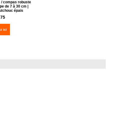
e / compas robuste
e de 7 à 30 cm |
utchouc épais
.75
z ici