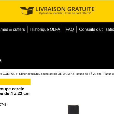
ames & cutters
Historique OLFA
FAQ
Conseils d'utilisati
A
ers COMPAS
>
Cutter circulaire / coupe cercle OLFA CMP-3 | coupe de 4 à 22 cm | Tissus et 
 coupe cercle
e de 4 à 22 cm
0748