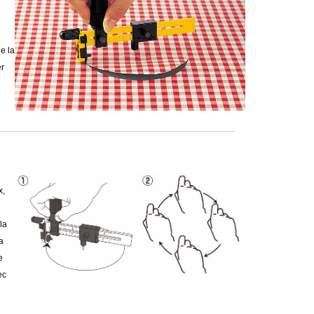
de la
er
x,
la
a
e
ec