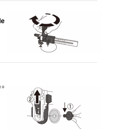
le
t ②