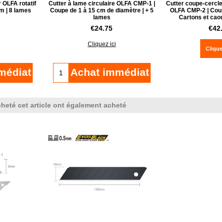
 OLFA rotatif
Cutter à lame circulaire OLFA CMP-1 |
Cutter coupe-cercl
m | 8 lames
Coupe de 1 à 15 cm de diamètre | + 5
OLFA CMP-2 | Coup
lames
Cartons et cao
€
24.75
€
42
Cliquez ici
Clique
médiat
Achat immédiat
cheté cet article ont également acheté