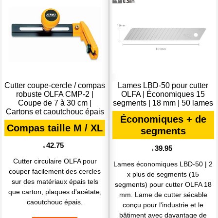
Cutter coupe-cercle / compas
Lames LBD-50 pour cutter
robuste OLFA CMP-2 |
OLFA | Économiques 15
Coupe de 7 à 30 cm |
segments | 18 mm | 50 lames
Cartons et caoutchouc épais
Économiques + de
Compas taille M / XL
segments
42.75
39.95
€
€
Cutter circulaire OLFA pour
Lames économiques LBD-50 | 2
couper facilement des cercles
x plus de segments (15
sur des matériaux épais tels
segments) pour cutter OLFA 18
que carton, plaques d'acétate,
mm. Lame de cutter sécable
caoutchouc épais.
conçu pour l'industrie et le
bâtiment avec davantage de