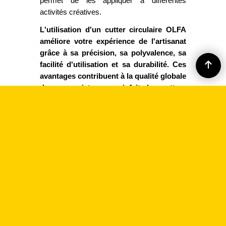
permet de les appliquer à différentes
activités créatives.
L'utilisation d'un cutter circulaire OLFA
améliore votre expérience de l'artisanat
grâce à sa précision, sa polyvalence, sa
facilité d'utilisation et sa durabilité. Ces
avantages contribuent à la qualité globale
de vos projets, ce qui fait des cutters
circulaires OLFA un outil précieux pour
les artisans et les passionnés.
*Opération spéciale : Livraison Gratuite en France métropolitaine seulement.
CUTTER OLFA | TRADE ALCHEMY
204 av. de Colmar 67100 STRASBOURG (FRANCE
) | ✉
CONTACT@CUTTER-OLFA.FR
|
☎
03 88 39 78 37