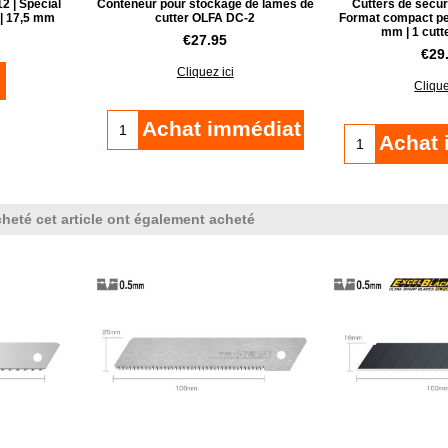
2 | Spécial
Conteneur pour stockage de lames de
Cutters de sécur
 | 17,5 mm
cutter OLFA DC-2
Format compact pet
mm | 1 cutt
€
27.95
€
29
Cliquez ici
Clique
Achat immédiat
Achat 
cheté cet article ont également acheté