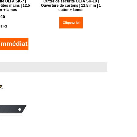
ité OLFA SK-7 |
Cutter de sécurité OLFA SK-10 |
ites mains | 12,5
Ouverture de cartons | 12,5 mm | 1
er + lames
cutter + lames
.45
Cliquez ici
z ici
immédiat