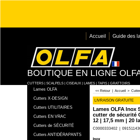
Accueil
Guide des l
BOUTIQUE EN LIGNE OLF
CUTTERS | SCALPELS | CISEAUX | LAMES | TAPIS | GRATTOIRS
Lames OLFA
<< Retour
|
Accueil
>
Cutt
Cutters X-DESIGN
LIVRAISON GRATUITE
Cutters UTILITAIRES
Lames OLFA Inox 
cutter de sécurité
Cutters EN VRAC
12 | 17,5 mm | 20 
Cutters de SÉCURITÉ
C0000333402
09151143
Cutters ANTIDÉRAPANTS
Inox