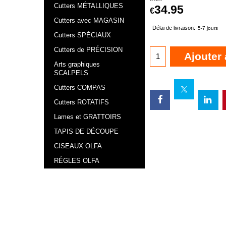
Cutters MÉTALLIQUES
34.95
€
Cutters avec MAGASIN
Délai de livraison:
5-7 jours
Cutters SPÉCIAUX
Cutters de PRÉCISION
Ajouter 
Arts graphiques
SCALPELS
Cutters COMPAS
Cutters ROTATIFS
Lames et GRATTOIRS
TAPIS DE DÉCOUPE
CISEAUX OLFA
RÉGLES OLFA