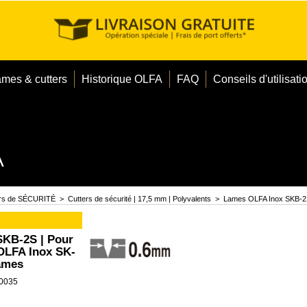
ames & cutters
Historique OLFA
FAQ
Conseils d'utilisati
A
ers de SÉCURITÉ
>
Cutters de sécurité | 17,5 mm | Polyvalents
>
Lames OLFA Inox SKB-2S 
SKB-2S | Pour
 OLFA Inox SK-
lames
0035