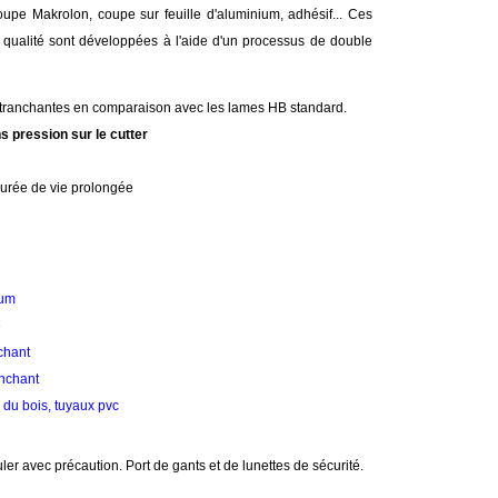
oupe Makrolon, coupe sur feuille d'aluminium, adhésif... Ces
 qualité sont développées à l'aide d'un processus de double
s tranchantes en comparaison avec les lames HB standard.
ns pression sur le cutter
urée de vie prolongée
mum
e
chant
anchant
du bois, tuyaux pvc
r avec précaution. Port de gants et de lunettes de sécurité.