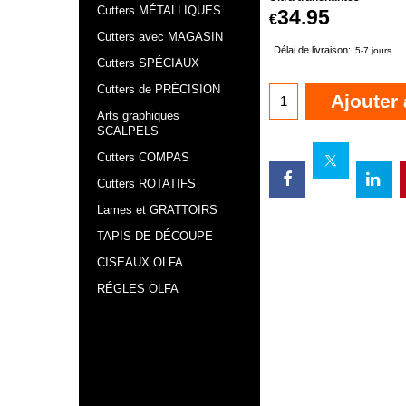
Cutters MÉTALLIQUES
34.95
€
Cutters avec MAGASIN
Délai de livraison:
5-7 jours
Cutters SPÉCIAUX
Cutters de PRÉCISION
Ajouter 
Arts graphiques
SCALPELS
Cutters COMPAS
Cutters ROTATIFS
Lames et GRATTOIRS
TAPIS DE DÉCOUPE
CISEAUX OLFA
RÉGLES OLFA