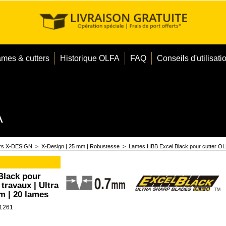
ames & cutters
Historique OLFA
FAQ
Conseils d'utilisati
A
ers X-DESIGN
>
X-Design | 25 mm | Robustesse
>
Lames HBB Excel Black pour cutter OLFA
Black pour
travaux | Ultra
m | 20 lames
1261