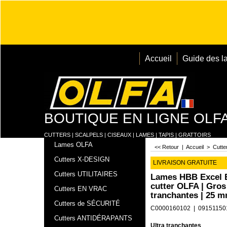
Accueil
Guide des l
BOUTIQUE EN LIGNE OLF
CUTTERS | SCALPELS | CISEAUX | LAMES | TAPIS | GRATTOIRS
Lames OLFA
<< Retour
|
Accueil
>
Cutt
Cutters X-DESIGN
LIVRAISON GRATUITE
Cutters UTILITAIRES
Lames HBB Excel 
cutter OLFA | Gros 
Cutters EN VRAC
tranchantes | 25 m
Cutters de SÉCURITÉ
C0000160102
09151150
Cutters ANTIDÉRAPANTS
Ultra tranchantes