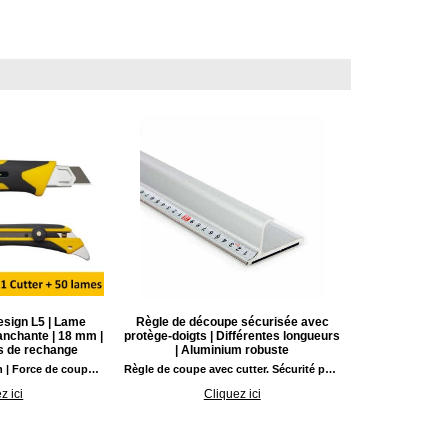
esign L5 | Lame
Règle de découpe sécurisée avec
ranchante | 18 mm |
protège-doigts | Différentes longueurs
es de rechange
| Aluminium robuste
Cutter OLFA X-Design | Force de coupe maximale | 18 mm avec lames de rechange. Cutter robuste avec poignée antidérapante ComfortGrip équipé d'un verrouillage automatique de la lame et d\'un ergot en métal robuste
Règle de coupe avec cutter. Sécurité pour les doigts. Stable et pratique avec une excellente prise en main.
z ici
Cliquez ici