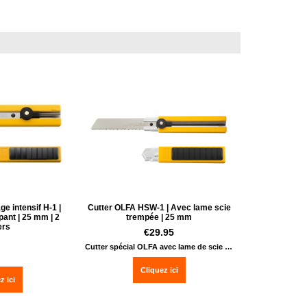
e intensif H-1 |
Cutter OLFA HSW-1 | Avec lame scie
ant | 25 mm | 2
trempée | 25 mm
ers
€
29.95
Cutter spécial OLFA avec lame de scie | pour coupe du bois, tuyaux pvc | 25 mm
Cliquez ici
z ici