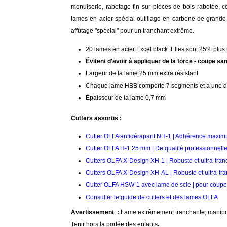
menuiserie, rabotage fin sur pièces de bois rabotée, c
lames en acier spécial outillage en carbone de grande
affûtage "spécial" pour un tranchant extrême.
20 lames en acier Excel black. Elles sont 25% plu
Évitent d'avoir à appliquer de la force - coupe sa
Largeur de la lame 25 mm extra résistant
Chaque lame HBB comporte 7 segments et a une d
Épaisseur de la lame 0,7 mm
Cutters assortis :
Cutter OLFA antidérapant NH-1 | Adhérence maxi
Cutter OLFA H-1 25 mm | De qualité professionnell
Cutters OLFA X-Design XH-1 | Robuste et ultra-tran
Cutters OLFA X-Design XH-AL | Robuste et ultra-tr
Cutter OLFA HSW-1 avec lame de scie | pour coupe 
Consulter le guide de cutters et des lames OLFA
Avertissement :
Lame extrêmement tranchante, manipule
Tenir hors la portée des enfants
.