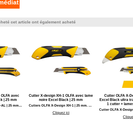
médiat
cheté cet article ont également acheté
L OLFA avec
Cutter X-design XH-1 OLFA avec lame
Cutter OLFA X-D
ck | 25 mm
noire Excel Black | 25 mm
Excel Black ultra t
1 cutter + lam
Cutters OLFA X-Design XH-AL | 25 mm. Cutter robuste pour gros travaux équipé d'un mécanisme de blocage de la lame automatique - Poignée antidérapante X Design.
Cutters OLFA X-Design XH-1 | 25 mm. Cutter gros travaux avec molette de verrouillage à cliquet extra robuste - Architecture de la poignée antidérapante X Design.
Cliquez ici
Clique