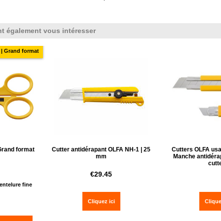
nt également vous intéresser
| Grand format
Grand format
Cutter antidérapant OLFA NH-1 | 25
Cutters OLFA usag
mm
Manche antidérap
cutt
€
29.45
ntelure fine
Cliquez ici
Clique