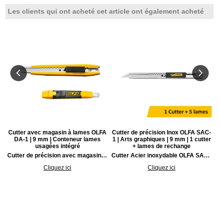
Les clients qui ont acheté cet article ont également acheté
r
Cutter avec magasin à lames OLFA
Cutter de précision Inox OLFA SAC-
DA-1 | 9 mm | Conteneur lames
1 | Arts graphiques | 9 mm | 1 cutter
usagées intégré
+ lames de rechange
t rapide de la lame.
Cutter de précision avec magasin à lames OLFA | 9 mm. Plus besoin de chercher où stocker vos segments de lame utilisés.
Cutter Acier inoxydable OLFA SAC-1 | Cutter professionnel ultra-mince avec lame pointue 30° spécial petites découpes et travail de précision | 9 mm | Lames de rechange.
Cliquez ici
Cliquez ici