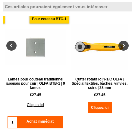
Ces articles pourraient également vous intéresser
er
Pour couteau BTC-1
|
Lames pour couteau traditionnel
Cutter rotatif RTY-1/C OLFA |
japonais pour cuir | OLFA BTB-1 | 9
Spécial textiles, bâches, vinyles,
lames
cuirs | 28 mm
€
27.45
€
27.45
Cliquez ici
Cliquez ici
Achat immédiat