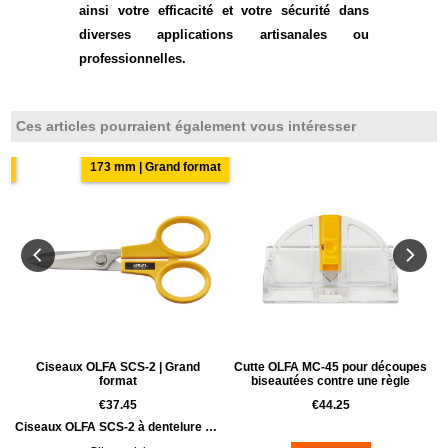
ainsi votre efficacité et votre sécurité dans
diverses applications artisanales ou
professionnelles.
Ces articles pourraient également vous intéresser
ts
173 mm | Grand format
Ciseaux OLFA SCS-2 | Grand
Cutte OLFA MC-45 pour découpes
format
biseautées contre une règle
€
37.45
€
44.25
Ciseaux OLFA SCS-2 à dentelure fine
e gabarits à même l'objet.