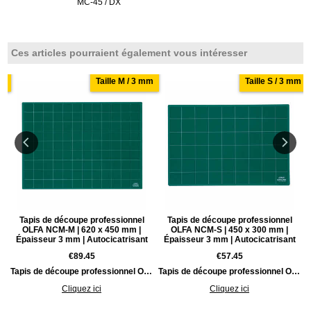
MC-45 / DX
Ces articles pourraient également vous intéresser
mm
Taille M / 3 mm
Taille S / 3 mm
Tapis de découpe professionnel
Tapis de découpe professionnel
OLFA NCM-M | 620 x 450 mm |
OLFA NCM-S | 450 x 300 mm |
Épaisseur 3 mm | Autocicatrisant
Épaisseur 3 mm | Autocicatrisant
€
89.45
€
57.45
-cicatrisant | 430 x 300 mm
Tapis de découpe professionnel OLFA NCM-M | Autocicatrisant | 620 x 450 mm
Tapis de découpe professionnel OLFA NCM-S | Autocicatrisant | 450 x 300 mm
Cliquez ici
Cliquez ici