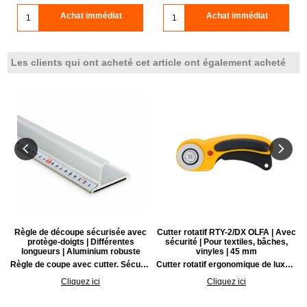
Achat immédiat
Achat immédiat
Les clients qui ont acheté cet article ont également acheté
c
Règle de découpe sécurisée avec
Cutter rotatif RTY-2/DX OLFA | Avec
protège-doigts | Différentes
sécurité | Pour textiles, bâches,
longueurs | Aluminium robuste
vinyles | 45 mm
oignée antidérapante X Design.
Règle de coupe avec cutter. Sécurité pour les doigts. Stable et pratique avec une excellente prise en main.
Cutter rotatif ergonomique de luxe pour textiles OLFA RTY-2/DX avec verrouillage | 45 mm
Cliquez ici
Cliquez ici