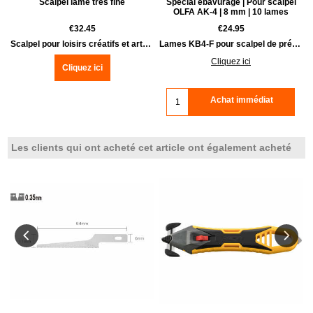
l
Scalpel lame très fine
Spécial ébavurage | Pour scalpel
OLFA AK-4 | 8 mm | 10 lames
€
32.45
€
24.95
| 8 mm | 10 lames
Scalpel pour loisirs créatifs et arts créatifs | 13 mm
Lames KB4-F pour scalpel de précision OLFA AK-4. 10 lames.
Cliquez ici
Cliquez ici
Achat immédiat
Les clients qui ont acheté cet article ont également acheté