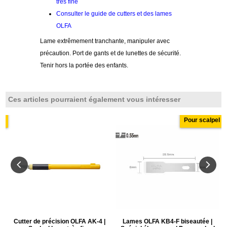
très fine
Consulter le guide de cutters et des lames
OLFA
Lame extrêmement tranchante, manipuler avec
précaution. Port de gants et de lunettes de sécurité.
Tenir hors la portée des enfants.
Ces articles pourraient également vous intéresser
el
Pour scalpel
Cutter de précision OLFA AK-4 |
Lames OLFA KB4-F biseautée |