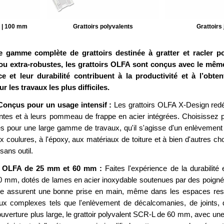
r | 100 mm
Grattoirs polyvalents
Grattoirs 
 gamme complète de grattoirs destinée à gratter et racler pour
 ou extra-robustes, les grattoirs OLFA sont conçus avec le mêm
e et leur durabilité contribuent à la productivité et à l’obte
r les travaux les plus difficiles.
 Conçus pour un usage intensif :
Les grattoirs OLFA X-Design redéf
ntes et à leurs pommeau de frappe en acier intégrées. Choisissez 
 pour une large gamme de travaux, qu'il s'agisse d'un enlèvement dé
aux coulures, à l'époxy, aux matériaux de toiture et à bien d'autres 
sans outil.
ts OLFA de 25 mm et 60 mm :
Faites l'expérience de la durabilité et
 mm, dotés de lames en acier inoxydable soutenues par des poignée
e assurent une bonne prise en main, même dans les espaces rest
ux complexes tels que l'enlèvement de décalcomanies, de joints, d
uverture plus large, le grattoir polyvalent SCR-L de 60 mm, avec une