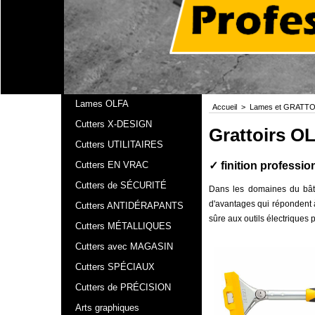
Lames OLFA
Accueil
>
Lames et GRATT
Cutters X-DESIGN
Grattoirs O
Cutters UTILITAIRES
✓ finition professio
Cutters EN VRAC
Cutters de SÉCURITÉ
Dans les domaines du bâtim
d'avantages qui répondent à
Cutters ANTIDÉRAPANTS
sûre aux outils électriques 
Cutters MÉTALLIQUES
Cutters avec MAGASIN
Cutters SPÉCIAUX
Cutters de PRÉCISION
Arts graphiques