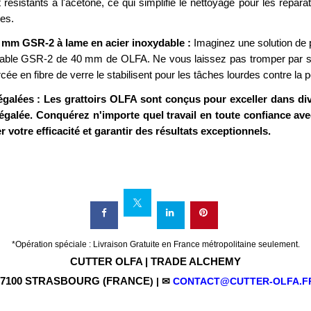
 résistants à l'acétone, ce qui simplifie le nettoyage pour les réparat
ces.
0 mm GSR-2 à lame en acier inoxydable :
Imaginez une solution de p
dable GSR-2 de 40 mm de OLFA. Ne vous laissez pas tromper par sa
cée en fibre de verre le stabilisent pour les tâches lourdes contre la p
galées : Les grattoirs OLFA sont conçus pour exceller dans div
égalée. Conquérez n'importe quel travail en toute confiance ave
votre efficacité et garantir des résultats exceptionnels.
*Opération spéciale : Livraison Gratuite en France métropolitaine seulement.
CUTTER OLFA | TRADE ALCHEMY
r 67100 STRASBOURG (FRANCE
) | ✉
CONTACT@CUTTER-OLFA.F