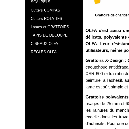
SCALPELS
Cutters COMPAS
Grattoirs de chantie
Cutters ROTATIFS
Lames et GRATTOIRS
OLFA c’est aussi une
TAPIS DE DÉCOUPE
délicats, polyvalents
OLFA. Leur résistanc
CISEAUX OLFA
utilisateurs, même pou
RÉGLES OLFA
Grattoirs X-Design :
caoutchouc antidérapa
XSR-600 extra-robustes
peinture, à l'adhésif, 
lame est sûr, simple et 
Grattoirs polyvalen
usages de 25 mm et 60
les rainures du manch
excelle dans les trava
d'adhésifs. Pour une co