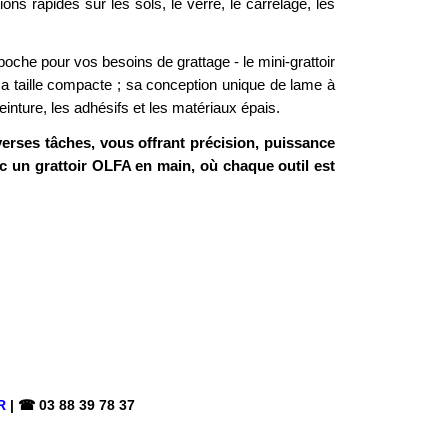
ions rapides sur les sols, le verre, le carrelage, les
oche pour vos besoins de grattage - le mini-grattoir
 taille compacte ; sa conception unique de lame à
einture, les adhésifs et les matériaux épais.
erses tâches, vous offrant précision, puissance
c un grattoir OLFA en main, où chaque outil est
R
|
☎
03 88 39 78 37